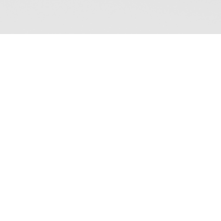
MENU
SOCIAL
Home
Autores
Livros
Parcerias
MAG.IA