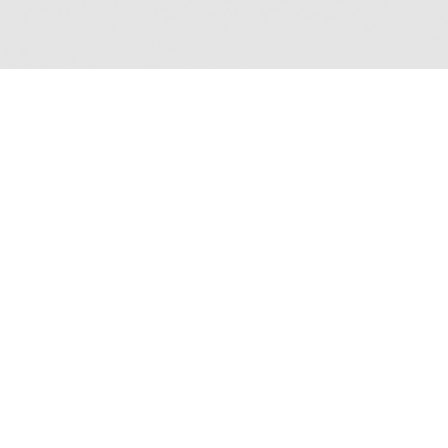
Aqueles que escrevem suas histórias se
tornam eternos e imateriais, acreditamos
que histórias compartilhadas são histórias
vividas mil vezes.
© 2025 by COMCIENCAIS DIGITAL.